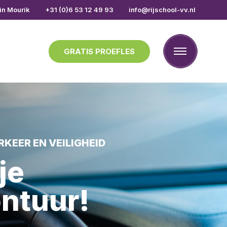
in Mourik
+31 (0)6 53 12 49 93
info@rijschool-vv.nl
GRATIS PROEFLES
KEER EN VEILIGHEID
je
ontuur!