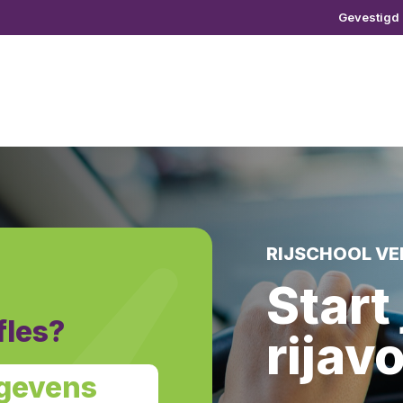
Gevestigd 
RIJSCHOOL VER
Start 
fles?
rijav
egevens