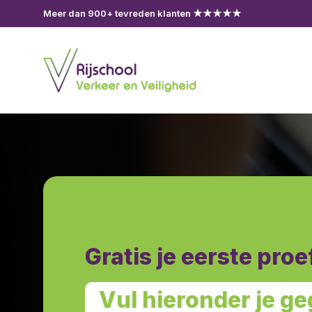
Meer dan 900+ tevreden klanten ★★★★★
Gratis je eerste proe
Vul hieronder je g