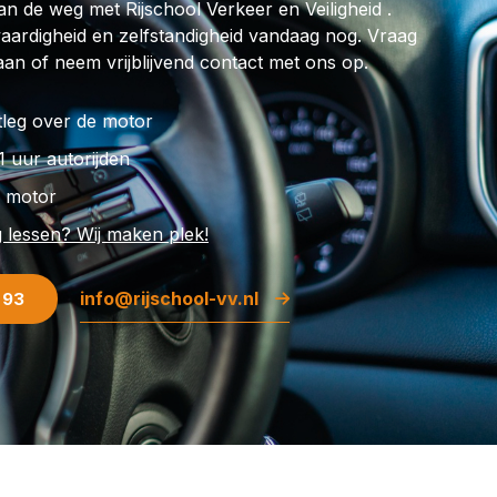
an de weg met Rijschool Verkeer en Veiligheid .
ijvaardigheid en zelfstandigheid vandaag nog. Vraag
aan of neem vrijblijvend contact met ons op.
itleg over de motor
 1 uur autorijden
p motor
g lessen? Wij maken plek!
info@rijschool-vv.nl
 93